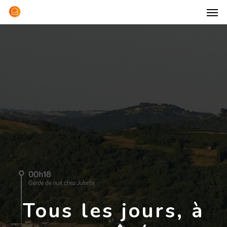
Menu
Skip
Menu
to
main
content
Tous
les
jours,
à