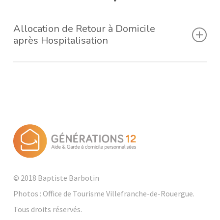
12031 Rodez. Nous pouvons vous accompagner ou vous
pouvez les contacter au numéro vert : 0800 10 10 33. Ce
Allocation de Retour à Domicile
dossier sera traité en intégralité par la PCH (délivrance,
après Hospitalisation
analyse et attribution).
L’ARDH (Allocation de retour à domicile après
hospitalisation) : Aide financière octroyée par la CARSAT,
MSA, ou RSI des personnes retraitées ayant une
incapacité temporaire suite à une hospitalisation. Cette
allocation est donnée pour une durée de 3 mois
(renouvelable une fois). L’instruction du dossier est en
général établie par l’assistante sociale de l’hôpital.
© 2018 Baptiste Barbotin
Photos : Office de Tourisme Villefranche-de-Rouergue.
Tous droits réservés.